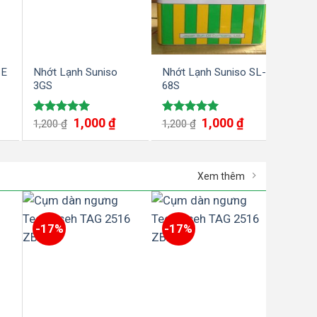
SE
Nhớt Lạnh Suniso
Nhớt Lạnh Suniso SL-
3GS
68S
1,000
₫
1,000
₫
Được xếp
Được xếp
1,200
₫
1,200
₫
hạng
5.00
hạng
5.00
5 sao
5 sao
Xem thêm
-17%
-17%
-17