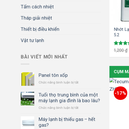
Tấm cách nhiệt
Tháp giải nhiệt
Thiết bị điều khiển
Nhớt Lạ
5.2
Vật tư lạnh
Được x
1,200
₫
hạng
5.
BÀI VIẾT MỚI NHẤT
5 sao
CỤM M
Panel tôn xốp
Chức năng bình luận bị tắt
ở
Panel
-17%
tôn
Tuổi thọ trung bình của một
xốp
máy lạnh gia đình là bao lâu?
Chức năng bình luận bị tắt
ở
Tuổi
thọ
Máy lạnh bị thiếu gas – hết
trung
gas?
bình