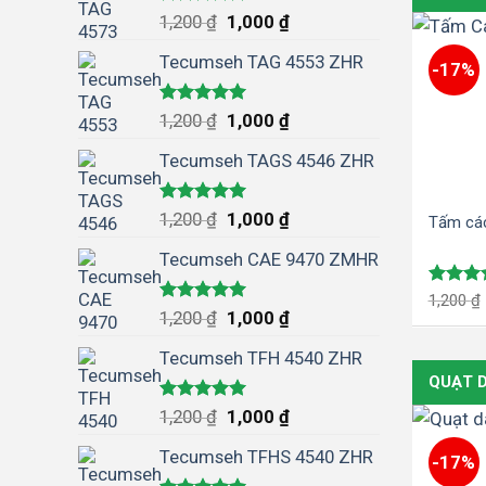
Được xếp
1,200
₫
1,000
₫
hạng
5.00
5 sao
Tecumseh TAG 4553 ZHR
-17%
Được xếp
1,200
₫
1,000
₫
hạng
5.00
5 sao
Tecumseh TAGS 4546 ZHR
Được xếp
1,200
₫
1,000
₫
Tấm các
hạng
5.00
5 sao
Tecumseh CAE 9470 ZMHR
Được x
1,200
₫
Được xếp
hạng
5.
1,200
₫
1,000
₫
hạng
5.00
5 sao
5 sao
Tecumseh TFH 4540 ZHR
QUẠT 
Được xếp
1,200
₫
1,000
₫
hạng
5.00
5 sao
Tecumseh TFHS 4540 ZHR
-17%