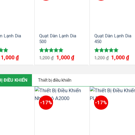
n Lạnh Dia
Quạt Dàn Lạnh Dia
Quạt Dàn Lạnh Dia
500
450
1,000
₫
1,000
₫
1,000
₫
ếp
Được xếp
Được xếp
1,200
₫
1,200
₫
00
hạng
5.00
hạng
5.00
5 sao
5 sao
Ị ĐIỀU KHIỂN
Thiết bị điều khiển
-17%
-17%