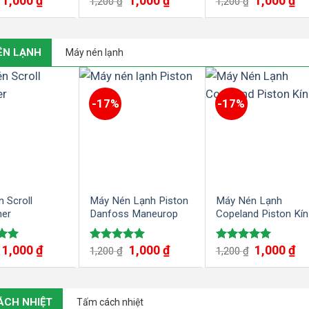
1,000
₫
1,000
₫
1,000
₫
ếp
Được xếp
Được xếp
1,200
₫
1,200
₫
00
hạng
5.00
hạng
5.00
5 sao
5 sao
ÉN LẠNH
Máy nén lạnh
-17%
-17%
 Scroll
Máy Nén Lạnh Piston
Máy Nén Lạnh
mer
Danfoss Maneurop
Copeland Piston Kín
1,000
₫
1,000
₫
1,000
₫
ếp
Được xếp
Được xếp
1,200
₫
1,200
₫
00
hạng
5.00
hạng
5.00
5 sao
5 sao
ÁCH NHIỆT
Tấm cách nhiệt