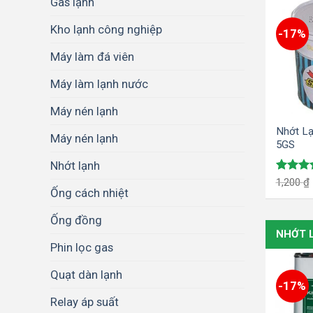
Gas lạnh
Kho lạnh công nghiệp
-17%
Máy làm đá viên
Máy làm lạnh nước
Máy nén lạnh
Nhớt Lạ
Máy nén lạnh
5GS
Nhớt lạnh
Được x
1,200
₫
Ống cách nhiệt
hạng
5.
5 sao
Ống đồng
NHỚT 
Phin lọc gas
Quạt dàn lạnh
-17%
Relay áp suất