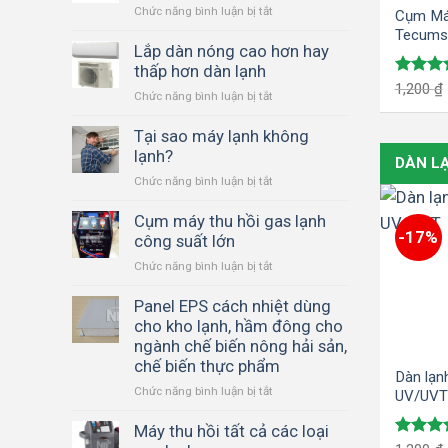
Chức năng bình luận bị tắt
ở
Cụm Má
của
Máy
Tecums
một
lạnh
Lắp dàn nóng cao hơn hay
Gas R-
máy
bị
thấp hơn dàn lạnh
lạnh
thiếu
Được x
1,200
₫
gia
Chức năng bình luận bị tắt
ở
gas
hạng
5.
đình
Lắp
5 sao
–
là
dàn
Tại sao máy lạnh không
hết
bao
nóng
lạnh?
gas?
lâu?
DÀN L
cao
Chức năng bình luận bị tắt
ở
hơn
Tại
hay
sao
Cụm máy thu hồi gas lạnh
thấp
-17%
máy
công suất lớn
hơn
lạnh
dàn
Chức năng bình luận bị tắt
ở
không
lạnh
Cụm
lạnh?
máy
Panel EPS cách nhiệt dùng
thu
cho kho lạnh, hầm đông cho
hồi
ngành chế biến nông hải sản,
gas
chế biến thực phẩm
lạnh
Dàn lạnh
Chức năng bình luận bị tắt
ở
công
UV/UVT
Panel
suất
EPS
Máy thu hồi tất cả các loại
lớn
cách