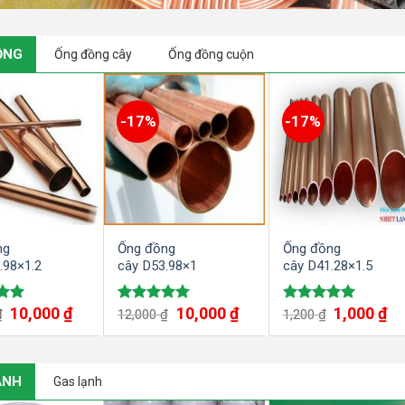
ỒNG
Ống đồng cây
Ống đồng cuộn
-17%
-17%
ng
Ống đồng
Ống đồng
.98×1.2
cây D53.98×1
cây D41.28×1.5
10,000
₫
10,000
₫
1,000
₫
ếp
Được xếp
Được xếp
₫
12,000
₫
1,200
₫
00
hạng
5.00
hạng
5.00
5 sao
5 sao
ẠNH
Gas lạnh