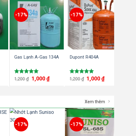
-17%
-17%
-17
Gas Lạnh A-Gas 134A
Dupont R404A
Hone
R134
1,000
₫
1,000
₫
Được xếp
Được xếp
1,200
₫
1,200
₫
Được
1,20
hạng
5.00
hạng
5.00
hạn
5 sao
5 sao
5 sa
Xem thêm
-17%
-17%