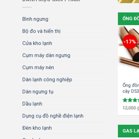
ỐNG Đ
Bình ngưng
Bộ đo và hiển thị
-17%
Cửa kho lạnh
Cụm máy dàn ngưng
Cụm máy nén
Dàn lạnh công nghiệp
Ống đồ
cây D53
Dàn ngưng tụ
Dầu lạnh
Được x
12,000
hạng
5.
Dụng cụ đồ nghề điện lạnh
5 sao
Đèn kho lạnh
GAS L