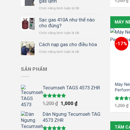
Được x
gas lạnh
1,200
₫
nhiệt
hạng
5.
Chức năng bình luận bị tắt
ở
5 sao
dùng
Máy
cho
thu
Sạc gas 410A như thế nào
kho
MÁY N
hồi
cho đúng?
lạnh,
tất
hầm
Chức năng bình luận bị tắt
ở
cả
đông
Sạc
các
cho
-17%
gas
Cách nạp gas cho điều hòa
loại
ngành
410A
gas
chế
Chức năng bình luận bị tắt
ở
như
lạnh
biến
Cách
thế
nông
nạp
nào
hải
gas
SẢN PHẨM
cho
sản,
cho
đúng?
chế
điều
biến
hòa
Máy Nén
Tecumseh TAGS 4573 ZHR
thực
Perfor
phẩm
Được xếp
1,200
₫
1,000
₫
Được x
1,200
₫
hạng
5.00
hạng
5.
5 sao
Dàn Ngưng Tecumseh TAG
5 sao
4573 ZHR
TẤM C