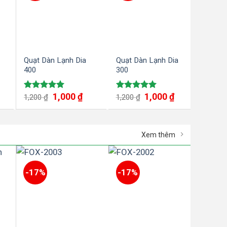
Quạt Dàn Lạnh Dia
Quạt Dàn Lạnh Dia
Quạt 
400
300
công
1,000
₫
1,000
₫
Được xếp
Được xếp
Được
1,200
₫
1,200
₫
1,20
hạng
5.00
hạng
5.00
hạn
5 sao
5 sao
5 sa
Xem thêm
-17%
-17%
-17