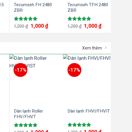
15
Tecumseh FH 2480
Tecumseh TFH 2480
Cụm 
ZBR
ZBR
Tecu
ZBR
1,000
₫
1,000
₫
Được xếp
Được xếp
Được
1,200
₫
1,200
₫
1,20
hạng
5.00
hạng
5.00
hạn
5 sao
5 sao
5 sa
Xem thêm
-17%
-17%
-17
Dàn lạnh Roller
Dàn lạnh FHVI/FHVIT
Dàn l
FHV/FHVT
DLK
1,000
₫
Được xếp