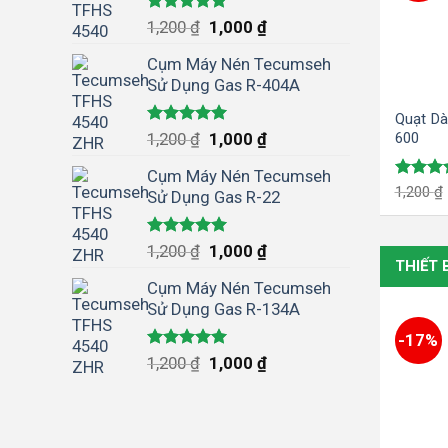
Được xếp
1,200
₫
1,000
₫
hạng
5.00
5 sao
Cụm Máy Nén Tecumseh
Sử Dụng Gas R-404A
Quạt Dà
Được xếp
600
1,200
₫
1,000
₫
hạng
5.00
5 sao
Cụm Máy Nén Tecumseh
Được x
1,200
₫
Sử Dụng Gas R-22
hạng
5.
5 sao
Được xếp
1,200
₫
1,000
₫
hạng
5.00
THIẾT B
5 sao
Cụm Máy Nén Tecumseh
Sử Dụng Gas R-134A
-17%
Được xếp
1,200
₫
1,000
₫
hạng
5.00
5 sao