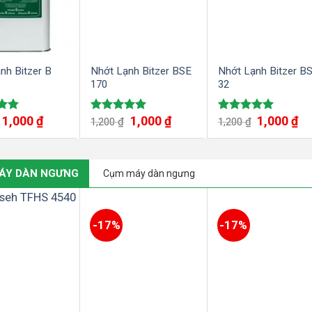
nh Bitzer B
Nhớt Lạnh Bitzer BSE
Nhớt Lạnh Bitzer B
170
32
1,000
₫
1,000
₫
1,000
₫
ếp
Được xếp
Được xếp
1,200
₫
1,200
₫
00
hạng
5.00
hạng
5.00
5 sao
5 sao
ÁY DÀN NGƯNG
Cụm máy dàn ngưng
-17%
-17%