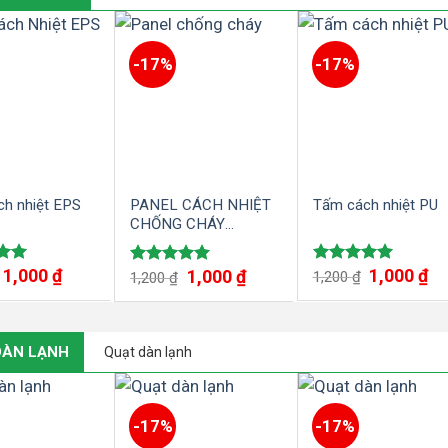
-17%
-17%
h nhiệt EPS
PANEL CÁCH NHIỆT
Tấm cách nhiệt PU
CHỐNG CHÁY
IZOPOLI FIRESAFE
IPN
1,000
₫
1,000
₫
1,000
₫
ếp
Được xếp
Được xếp
1,200
₫
1,200
₫
00
hạng
5.00
hạng
5.00
5 sao
5 sao
DÀN LẠNH
Quạt dàn lạnh
-17%
-17%