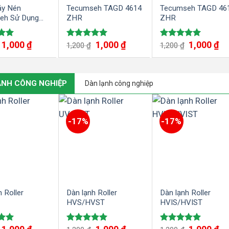
y Nén
Tecumseh TAGD 4614
Tecumseh TAGD 46
eh Sử Dụng
ZHR
ZHR
134A
1,000
₫
1,000
₫
1,000
₫
ếp
Được xếp
Được xếp
1,200
₫
1,200
₫
00
hạng
5.00
hạng
5.00
5 sao
5 sao
ẠNH CÔNG NGHIỆP
Dàn lạnh công nghiệp
-17%
-17%
 Roller
Dàn lạnh Roller
Dàn lạnh Roller
HVS/HVST
HVIS/HVIST