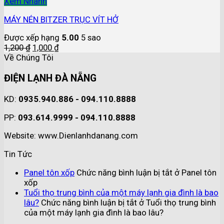
Xem Nhanh
MÁY NÉN BITZER TRỤC VÍT HỞ
Được xếp hạng
5.00
5 sao
1,200
₫
1,000
₫
Về Chúng Tôi
ĐIỆN LẠNH ĐÀ NẴNG
KD:
0935.940.886 - 094.110.8888
PP:
093.614.9999 - 094.110.8888
Website: www.Dienlanhdanang.com
Tin Tức
Panel tôn xốp
Chức năng bình luận bị tắt
ở Panel tôn
xốp
Tuổi thọ trung bình của một máy lạnh gia đình là bao
lâu?
Chức năng bình luận bị tắt
ở Tuổi thọ trung bình
của một máy lạnh gia đình là bao lâu?