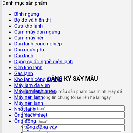
Danh mục sản phẩm
Bình ngưng
Bộ đo và hiển thị
Cửa kho lạnh
Cụm máy dàn ngưng
Cụm máy nén
Dàn lạnh công nghiệp
Dàn ngưng tụ
Dầu lạnh
Dụng cụ đồ nghề điện lạnh
Đèn kho lạnh
Gas lạnh
ĐĂNG KÝ SẤY MẪU
Kho lạnh công nghiệp
Máy làm đá viên
Máy làm lạnh nước
Bạn đang cần sấy mẫu sản phẩm của mình. Hãy để
Máy nén lạnh
lại thông tin chúng tôi sẽ liên hệ lại ngay.
Máy nén lạnh
Nhớt lạnh
Ống cách nhiệt
Ống đồng
Ống đồng cây
Ống đồng cuộn