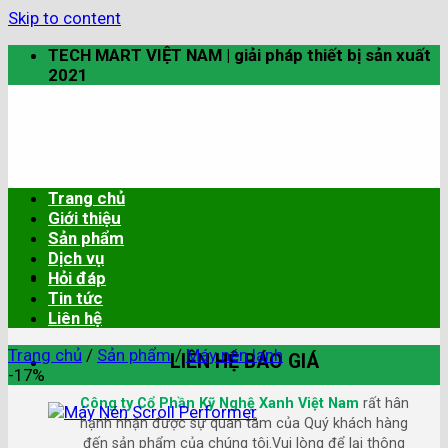
Skip to content
TECH MART VIỆT NAM | giải pháp thiết bị sản xuất
2021
Trang chủ
Giới thiệu
Sản phẩm
Dịch vụ
Hỏi đáp
Tin tức
Liên hệ
Trang chủ
/
Sản phẩm
/
Máy nén lạnh
LIÊN HỆ BÁO GIÁ
-17%
Công ty Cổ Phần Kỹ Nghệ Xanh Việt Nam
rất hân
hạnh nhận được sự quan tâm của Quý khách hàng
đến sản phẩm của chúng tôi.Vui lòng để lại thông