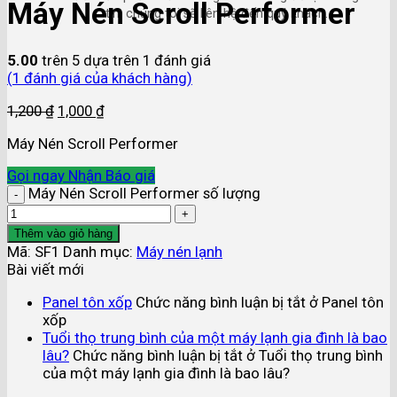
Máy Nén Scroll Performer
tin, chúng tôi sẽ liên hệ đến quý khách.
5.00
trên 5 dựa trên
1
đánh giá
(
1
đánh giá của khách hàng)
1,200
₫
1,000
₫
Máy Nén Scroll Performer
Gọi ngay
Nhận Báo giá
Máy Nén Scroll Performer số lượng
Thêm vào giỏ hàng
Mã:
SF1
Danh mục:
Máy nén lạnh
Bài viết mới
Panel tôn xốp
Chức năng bình luận bị tắt
ở Panel tôn
xốp
Tuổi thọ trung bình của một máy lạnh gia đình là bao
lâu?
Chức năng bình luận bị tắt
ở Tuổi thọ trung bình
của một máy lạnh gia đình là bao lâu?