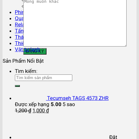
Phụ kiện ống đồng
Phin lọc gas
Quạt dàn lạnh
Relay áp suất
Tấm cách nhiệt
Tháp giải nhiệt
Thiết bị điều khiển
Vật tư lạnh
Sản Phẩm Nổi Bật
Tìm kiếm:
Tecumseh TAGS 4573 ZHR
Được xếp hạng
5.00
5 sao
1,200
₫
1,000
₫
Đặt