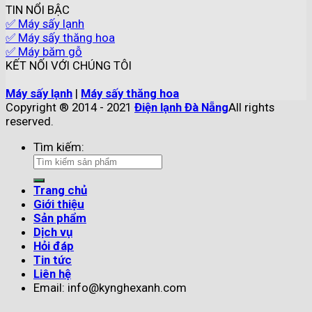
TIN NỔI BẬC
✅ Máy sấy lạnh
✅ Máy sấy thăng hoa
✅ Máy băm gỗ
KẾT NỐI VỚI CHÚNG TÔI
Máy sấy lạnh
|
Máy sấy thăng hoa
Copyright ® 2014 - 2021
Điện lạnh Đà Nẵng
All rights
reserved.
Tìm kiếm:
Trang chủ
Giới thiệu
Sản phẩm
Dịch vụ
Hỏi đáp
Tin tức
Liên hệ
Email: info@kynghexanh.com