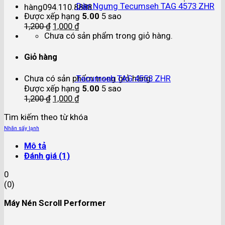
Dàn Ngưng Tecumseh TAG 4573 ZHR
hàng
094.110.8888
Được xếp hạng
5.00
5 sao
1,200
₫
1,000
₫
Chưa có sản phẩm trong giỏ hàng.
Giỏ hàng
Chưa có sản phẩm trong giỏ hàng.
Tecumseh TAG 4553 ZHR
Được xếp hạng
5.00
5 sao
1,200
₫
1,000
₫
Tìm kiếm theo từ khóa
Nhãn sấy lạnh
Mô tả
Đánh giá (1)
0
(
0
)
Máy Nén Scroll Performer