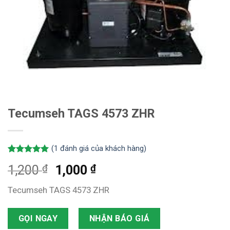
Tecumseh TAGS 4573 ZHR
(
1
đánh giá của khách hàng)
5.00
1
trên 5
₫
₫
1,200
1,000
dựa trên
đánh giá
Tecumseh TAGS 4573 ZHR
GỌI NGAY
NHẬN BÁO GIÁ