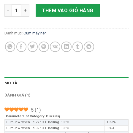
Tecumseh TAGS 4573 ZHR số lượng
THÊM VÀO GIỎ HÀNG
Danh mục:
Cụm máy nén
MÔ TẢ
ĐÁNH GIÁ (1)
5
(
1
)
Parameters of Category: Pliusinių
Output W when Tc 27 °C T. boiling -10 °C
10524
Output W when Tc 32 °C T. boiling -10 °C
9863