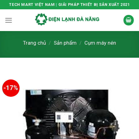
Skip
TECH MART VIỆT NAM | GIẢI PHÁP THIẾT BỊ SẢN XUẤT 2021
to
content
Trang chủ
/
Sản phẩm
/
Cụm máy nén
-17%