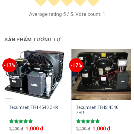
Average rating
5
/ 5. Vote count:
1
SẢN PHẨM TƯƠNG TỰ
-17%
-17%
Tecumseh TFH 4540 ZHR
Tecumseh TFHS 4540
ZHR
1,000
₫
1,000
₫
Được xếp
Được xếp
1,200
₫
1,200
₫
hạng
5.00
hạng
5.00