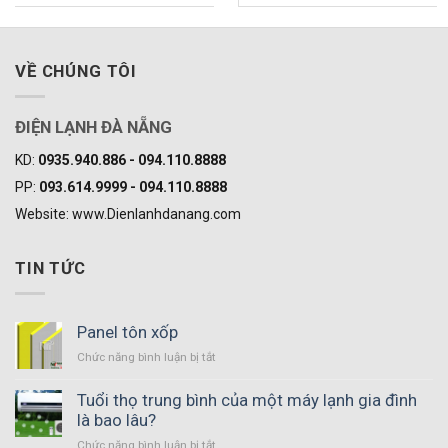
5 sao
5 sao
VỀ CHÚNG TÔI
ĐIỆN LẠNH ĐÀ NẴNG
KD:
0935.940.886 - 094.110.8888
PP:
093.614.9999 - 094.110.8888
Website: www.Dienlanhdanang.com
TIN TỨC
Panel tôn xốp
Chức năng bình luận bị tắt
ở
Panel
tôn
Tuổi thọ trung bình của một máy lạnh gia đình
xốp
là bao lâu?
Chức năng bình luận bị tắt
ở