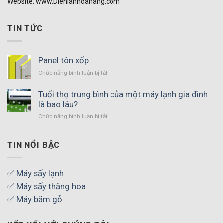
Website: www.Dienlanhdanang.com
TIN TỨC
Panel tôn xốp
Chức năng bình luận bị tắt
ở
Panel
tôn
Tuổi thọ trung bình của một máy lạnh gia đình
xốp
là bao lâu?
Chức năng bình luận bị tắt
ở
Tuổi
thọ
trung
TIN NỔI BẬC
bình
của
một
✅ Máy sấy lạnh
máy
✅ Máy sấy thăng hoa
lạnh
gia
✅ Máy băm gỗ
đình
là