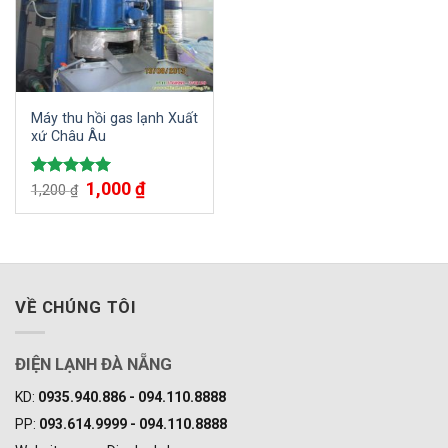
Máy thu hồi gas lạnh Xuất
xứ Châu Âu
1,000
₫
Được xếp
1,200
₫
hạng
5.00
5 sao
VỀ CHÚNG TÔI
ĐIỆN LẠNH ĐÀ NẴNG
KD:
0935.940.886 - 094.110.8888
PP:
093.614.9999 - 094.110.8888