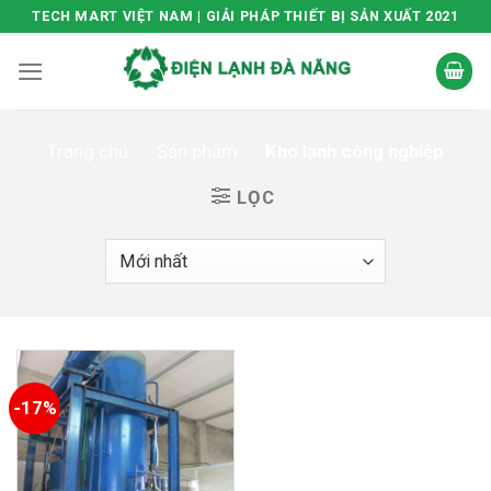
Skip
TECH MART VIỆT NAM | GIẢI PHÁP THIẾT BỊ SẢN XUẤT 2021
to
content
Trang chủ
/
Sản phẩm
/
Kho lạnh công nghiệp
LỌC
-17%