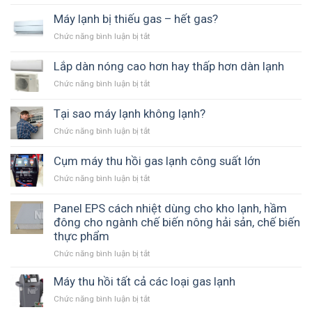
Tuổi
thọ
Máy lạnh bị thiếu gas – hết gas?
trung
Chức năng bình luận bị tắt
ở
bình
Máy
của
lạnh
Lắp dàn nóng cao hơn hay thấp hơn dàn lạnh
một
bị
máy
Chức năng bình luận bị tắt
ở
thiếu
lạnh
Lắp
gas
gia
dàn
Tại sao máy lạnh không lạnh?
–
đình
nóng
hết
là
Chức năng bình luận bị tắt
ở
cao
gas?
bao
Tại
hơn
lâu?
sao
Cụm máy thu hồi gas lạnh công suất lớn
hay
máy
thấp
Chức năng bình luận bị tắt
ở
lạnh
hơn
Cụm
không
dàn
máy
Panel EPS cách nhiệt dùng cho kho lạnh, hầm
lạnh?
lạnh
thu
đông cho ngành chế biến nông hải sản, chế biến
hồi
thực phẩm
gas
Chức năng bình luận bị tắt
lạnh
ở
công
Panel
suất
EPS
Máy thu hồi tất cả các loại gas lạnh
lớn
cách
Chức năng bình luận bị tắt
ở
nhiệt
Máy