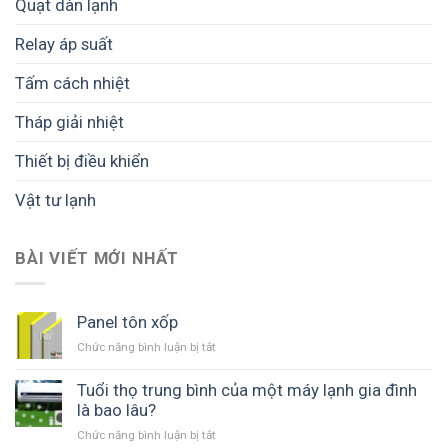
Quạt dàn lạnh
Relay áp suất
Tấm cách nhiệt
Tháp giải nhiệt
Thiết bị điều khiển
Vật tư lạnh
BÀI VIẾT MỚI NHẤT
Panel tôn xốp
Chức năng bình luận bị tắt
ở
Panel
tôn
Tuổi thọ trung bình của một máy lạnh gia đình
xốp
là bao lâu?
Chức năng bình luận bị tắt
ở