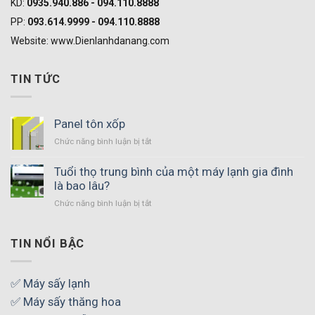
KD:
0935.940.886 - 094.110.8888
PP:
093.614.9999 - 094.110.8888
Website: www.Dienlanhdanang.com
TIN TỨC
Panel tôn xốp
Chức năng bình luận bị tắt
ở
Panel
tôn
Tuổi thọ trung bình của một máy lạnh gia đình
xốp
là bao lâu?
Chức năng bình luận bị tắt
ở
Tuổi
thọ
trung
TIN NỔI BẬC
bình
của
một
✅ Máy sấy lạnh
máy
✅ Máy sấy thăng hoa
lạnh