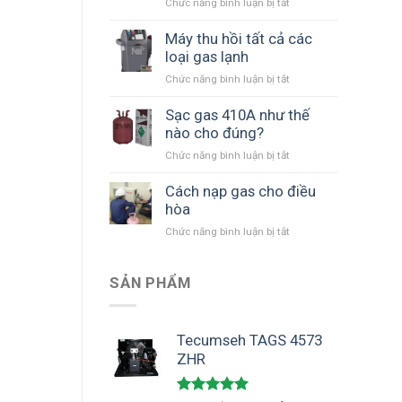
suất
Chức năng bình luận bị tắt
ở
lớn
Panel
EPS
Máy thu hồi tất cả các
cách
loại gas lạnh
nhiệt
Chức năng bình luận bị tắt
ở
dùng
Máy
cho
thu
Sạc gas 410A như thế
kho
hồi
nào cho đúng?
lạnh,
tất
hầm
Chức năng bình luận bị tắt
ở
cả
đông
Sạc
các
cho
gas
Cách nạp gas cho điều
loại
ngành
410A
hòa
gas
chế
như
lạnh
biến
Chức năng bình luận bị tắt
ở
thế
nông
Cách
nào
hải
nạp
cho
sản,
gas
SẢN PHẨM
đúng?
chế
cho
biến
điều
thực
hòa
Tecumseh TAGS 4573
phẩm
ZHR