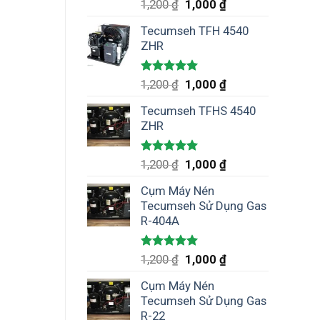
Được xếp
1,200
₫
1,000
₫
hạng
5.00
5 sao
Tecumseh TFH 4540
ZHR
Được xếp
1,200
₫
1,000
₫
hạng
5.00
5 sao
Tecumseh TFHS 4540
ZHR
Được xếp
1,200
₫
1,000
₫
hạng
5.00
5 sao
Cụm Máy Nén
Tecumseh Sử Dụng Gas
R-404A
Được xếp
1,200
₫
1,000
₫
hạng
5.00
5 sao
Cụm Máy Nén
Tecumseh Sử Dụng Gas
R-22