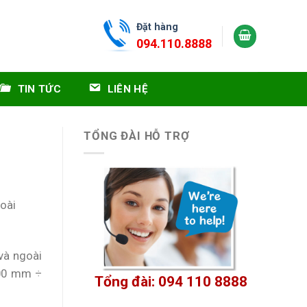
Đặt hàng
094.110.8888
TIN TỨC
LIÊN HỆ
TỔNG ĐÀI HỖ TRỢ
goài
và ngoài
600 mm ÷
Tổng đài: 094 110 8888