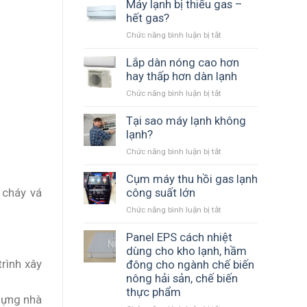
thọ
Máy lạnh bị thiếu gas –
trung
hết gas?
bình
Chức năng bình luận bị tắt
ở
của
Máy
một
lạnh
Lắp dàn nóng cao hơn
máy
bị
hay thấp hơn dàn lạnh
lạnh
thiếu
gia
Chức năng bình luận bị tắt
ở
gas
đình
Lắp
–
là
dàn
Tại sao máy lạnh không
hết
bao
nóng
lạnh?
gas?
lâu?
cao
Chức năng bình luận bị tắt
ở
hơn
Tại
hay
sao
Cụm máy thu hồi gas lạnh
thấp
máy
 cháy vá
công suất lớn
hơn
lạnh
dàn
Chức năng bình luận bị tắt
ở
không
lạnh
Cụm
lạnh?
máy
Panel EPS cách nhiệt
thu
dùng cho kho lạnh, hầm
hồi
rình xây
đông cho ngành chế biến
gas
nông hải sản, chế biến
lạnh
thực phẩm
công
dựng nhà