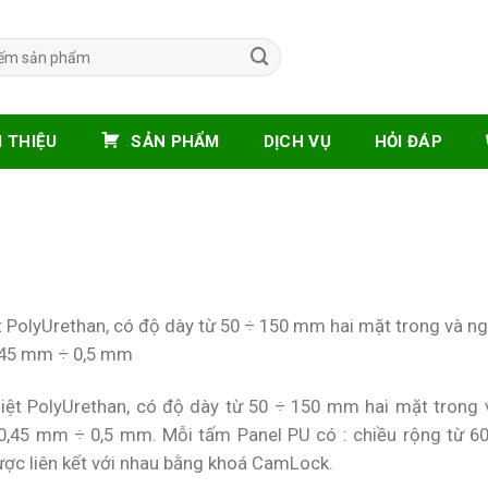
I THIỆU
SẢN PHẨM
DỊCH VỤ
HỎI ĐÁP
ệt PolyUrethan, có độ dày từ 50 ÷ 150 mm hai mặt trong và n
0,45 mm ÷ 0,5 mm
hiệt PolyUrethan, có độ dày từ 50 ÷ 150 mm hai mặt trong 
 0,45 mm ÷ 0,5 mm. Mỗi tấm Panel PU có : chiều rộng từ 
ợc liên kết với nhau bằng khoá CamLock.