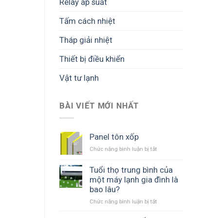
Relay áp suất
Tấm cách nhiệt
Tháp giải nhiệt
Thiết bị điều khiển
Vật tư lạnh
BÀI VIẾT MỚI NHẤT
Panel tôn xốp
Chức năng bình luận bị tắt
ở
Panel
tôn
Tuổi thọ trung bình của
xốp
một máy lạnh gia đình là
bao lâu?
Chức năng bình luận bị tắt
ở
Tuổi