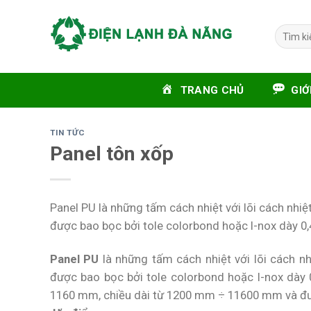
Skip
to
Tìm
content
kiếm:
TRANG CHỦ
GIỚ
TIN TỨC
Panel tôn xốp
Panel PU là những tấm cách nhiệt với lõi cách nhi
được bao bọc bởi tole colorbond hoặc I-nox dày 
Panel PU
là những tấm cách nhiệt với lõi cách n
được bao bọc bởi tole colorbond hoặc I-nox dày
1160 mm, chiều dài từ 1200 mm ÷ 11600 mm và đư