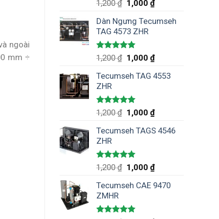
Được xếp
1,200
₫
1,000
₫
hạng
5.00
5 sao
Dàn Ngưng Tecumseh
TAG 4573 ZHR
và ngoài
600 mm ÷
Được xếp
1,200
₫
1,000
₫
hạng
5.00
5 sao
Tecumseh TAG 4553
ZHR
Được xếp
1,200
₫
1,000
₫
hạng
5.00
5 sao
Tecumseh TAGS 4546
ZHR
Được xếp
1,200
₫
1,000
₫
hạng
5.00
5 sao
Tecumseh CAE 9470
ZMHR