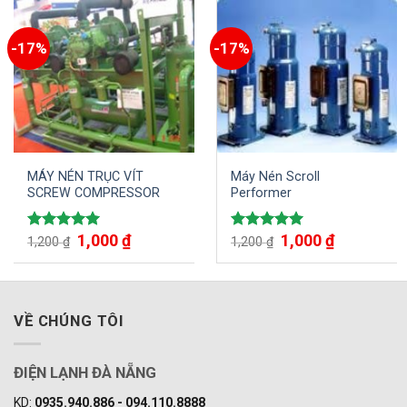
-17%
-17%
MÁY NÉN TRỤC VÍT
Máy Nén Scroll
SCREW COMPRESSOR
Performer
1,000
₫
1,000
₫
Được xếp
Được xếp
1,200
₫
1,200
₫
hạng
5.00
hạng
5.00
5 sao
5 sao
VỀ CHÚNG TÔI
ĐIỆN LẠNH ĐÀ NẴNG
KD:
0935.940.886 - 094.110.8888