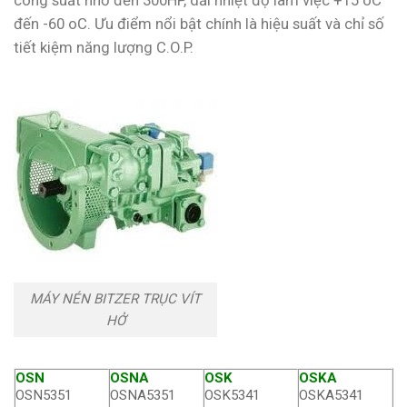
công suất nhỏ đến 300HP, dải nhiệt độ làm việc +15 oC
đến -60 oC. Ưu điểm nổi bật chính là hiệu suất và chỉ số
tiết kiệm năng lượng C.O.P.
MÁY NÉN BITZER TRỤC VÍT
HỞ
OSN
OSNA
OSK
OSKA
OSN5351
OSNA5351
OSK5341
OSKA5341