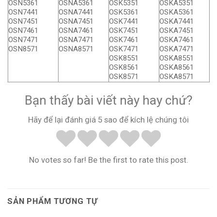
OSN5361
OSNA5361
OSK5351
OSKA5351
OSN7441
OSNA7441
OSK5361
OSKA5361
OSN7451
OSNA7451
OSK7441
OSKA7441
OSN7461
OSNA7461
OSK7451
OSKA7451
OSN7471
OSNA7471
OSK7461
OSKA7461
OSN8571
OSNA8571
OSK7471
OSKA7471
OSK8551
OSKA8551
OSK8561
OSKA8561
OSK8571
OSKA8571
Bạn thấy bài viết này hay chứ?
Hãy để lại đánh giá 5 sao để kích lệ chúng tôi
No votes so far! Be the first to rate this post.
SẢN PHẨM TƯƠNG TỰ