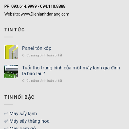
PP:
093.614.9999 - 094.110.8888
Website: www.Dienlanhdanang.com
TIN TỨC
Panel tôn xốp
Chức năng bình luận bị tắt
ở
Panel
tôn
Tuổi thọ trung bình của một máy lạnh gia đình
xốp
là bao lâu?
Chức năng bình luận bị tắt
ở
Tuổi
thọ
trung
TIN NỔI BẬC
bình
của
một
✅ Máy sấy lạnh
máy
✅ Máy sấy thăng hoa
lạnh
gia
✅ Máy băm gỗ