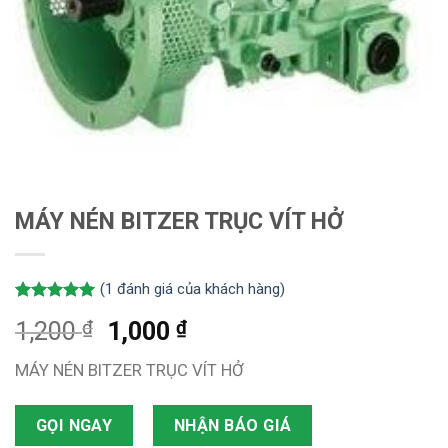
MÁY NÉN BITZER TRỤC VÍT HỞ
(
1
đánh giá của khách hàng)
5.00
1
trên 5
₫
₫
1,200
1,000
dựa trên
đánh giá
MÁY NÉN BITZER TRỤC VÍT HỞ
GỌI NGAY
NHẬN BÁO GIÁ