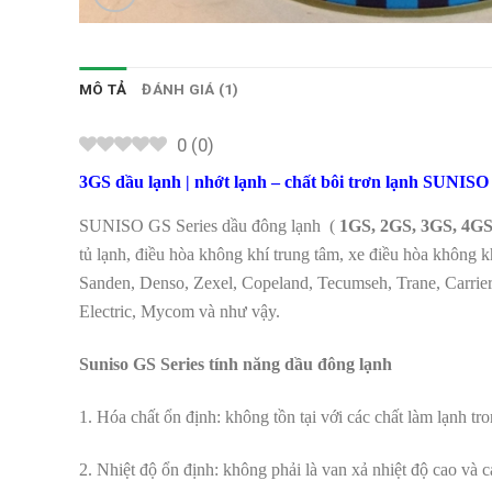
MÔ TẢ
ĐÁNH GIÁ (1)
0
(
0
)
3GS dầu lạnh | nhớt lạnh – chất bôi trơn lạnh SUNIS
SUNISO GS Series dầu đông lạnh (
1GS, 2GS, 3GS, 4GS
tủ lạnh, điều hòa không khí trung tâm, xe điều hòa không k
Sanden, Denso, Zexel, Copeland, Tecumseh, Trane, Carrier,
Electric, Mycom và như vậy.
Suniso GS Series tính năng dầu đông lạnh
1. Hóa chất ổn định: không tồn tại với các chất làm lạnh tr
2. Nhiệt độ ổn định: không phải là van xả nhiệt độ cao và c