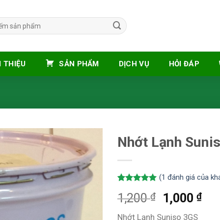
I THIỆU
SẢN PHẨM
DỊCH VỤ
HỎI ĐÁP
Nhớt Lạnh Suni
(
1
đánh giá của kh
5.00
1
trên 5
₫
₫
1,200
1,000
dựa trên
đánh giá
Nhớt Lạnh Suniso 3GS