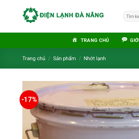
Skip
to
Tìm
content
kiếm:
TRANG CHỦ
GIỚ
Trang chủ
/
Sản phẩm
/
Nhớt lạnh
-17%