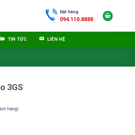
Đặt hàng
094.110.8888
TIN TỨC
LIÊN HỆ
so 3GS
ách hàng)