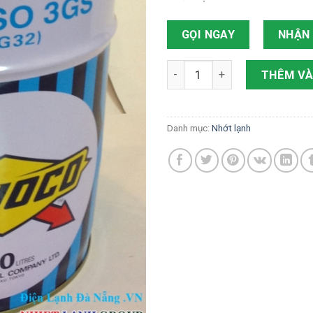
GỌI NGAY
NHẬN 
Nhớt Lạnh Suniso 3GS số lư
THÊM VÀ
Danh mục:
Nhớt lạnh