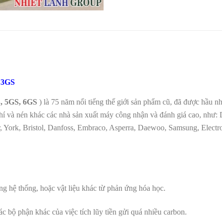
O 3GS
, 5GS, 6GS
) là 75 năm nổi tiếng thế giới sản phẩm cũ, đã được hầu như 
hí và nén khác các nhà sản xuất máy công nhận và đánh giá cao, như: D
 York, Bristol, Danfoss, Embraco, Asperra, Daewoo, Samsung, Electrol
ong hệ thống, hoặc vật liệu khác từ phản ứng hóa học.
ác bộ phận khác của việc tích lũy tiền gửi quá nhiều carbon.