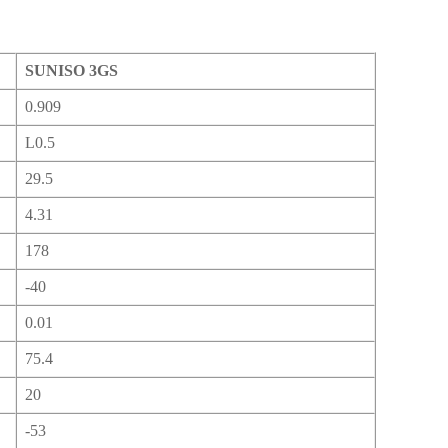
SUNISO 3GS
0.909
L0.5
29.5
4.31
178
-40
0.01
75.4
20
-53