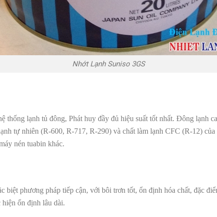
Nhớt Lạnh Suniso 3GS
hệ thống lạnh tủ đông, Phát huy đầy đủ hiệu suất tốt nhất. Đông lạnh
 lạnh tự nhiên (R-600, R-717, R-290) và chất làm lạnh CFC (R-12) c
 máy nén tuabin khác.
ệt phương pháp tiếp cận, với bôi trơn tốt, ổn định hóa chất, đặc điểm
 hiện ổn định lâu dài.