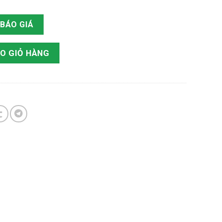
BÁO GIÁ
ợng
O GIỎ HÀNG