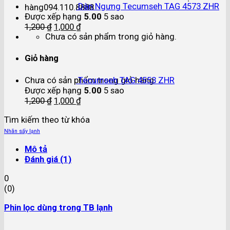
Dàn Ngưng Tecumseh TAG 4573 ZHR
hàng
094.110.8888
Được xếp hạng
5.00
5 sao
1,200
₫
1,000
₫
Chưa có sản phẩm trong giỏ hàng.
Giỏ hàng
Chưa có sản phẩm trong giỏ hàng.
Tecumseh TAG 4553 ZHR
Được xếp hạng
5.00
5 sao
1,200
₫
1,000
₫
Tìm kiếm theo từ khóa
Nhãn sấy lạnh
Mô tả
Đánh giá (1)
0
(
0
)
Phin lọc dùng trong TB lạnh