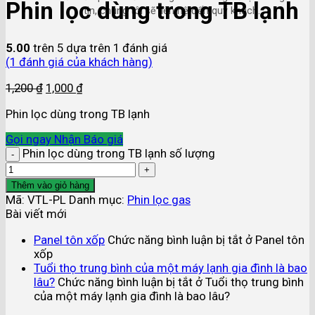
Phin lọc dùng trong TB lạnh
tin, chúng tôi sẽ liên hệ đến quý khách.
5.00
trên 5 dựa trên
1
đánh giá
(
1
đánh giá của khách hàng)
1,200
₫
1,000
₫
Phin lọc dùng trong TB lạnh
Gọi ngay
Nhận Báo giá
Phin lọc dùng trong TB lạnh số lượng
Thêm vào giỏ hàng
Mã:
VTL-PL
Danh mục:
Phin lọc gas
Bài viết mới
Panel tôn xốp
Chức năng bình luận bị tắt
ở Panel tôn
xốp
Tuổi thọ trung bình của một máy lạnh gia đình là bao
lâu?
Chức năng bình luận bị tắt
ở Tuổi thọ trung bình
của một máy lạnh gia đình là bao lâu?