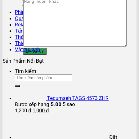
Phụ kiện ống đồng
Phin lọc gas
Quạt dàn lạnh
Relay áp suất
Tấm cách nhiệt
Tháp giải nhiệt
Thiết bị điều khiển
Vật tư lạnh
Sản Phẩm Nổi Bật
Tìm kiếm:
Tecumseh TAGS 4573 ZHR
Được xếp hạng
5.00
5 sao
1,200
₫
1,000
₫
Đặt