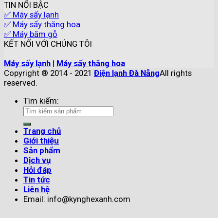
TIN NỔI BẬC
✅ Máy sấy lạnh
✅ Máy sấy thăng hoa
✅ Máy băm gỗ
KẾT NỐI VỚI CHÚNG TÔI
Máy sấy lạnh
|
Máy sấy thăng hoa
Copyright ® 2014 - 2021
Điện lạnh Đà Nẵng
All rights
reserved.
Tìm kiếm:
Trang chủ
Giới thiệu
Sản phẩm
Dịch vụ
Hỏi đáp
Tin tức
Liên hệ
Email: info@kynghexanh.com