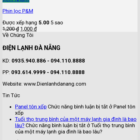
Phin lọc P&M
Được xếp hạng
5.00
5 sao
1,200
₫
1,000
₫
Về Chúng Tôi
ĐIỆN LẠNH ĐÀ NẴNG
KD:
0935.940.886 - 094.110.8888
PP:
093.614.9999 - 094.110.8888
Website: www.Dienlanhdanang.com
Tin Tức
Panel tôn xốp
Chức năng bình luận bị tắt
ở Panel tôn
xốp
Tuổi thọ trung bình của một máy lạnh gia đình là bao
lâu?
Chức năng bình luận bị tắt
ở Tuổi thọ trung bình
của một máy lạnh gia đình là bao lâu?