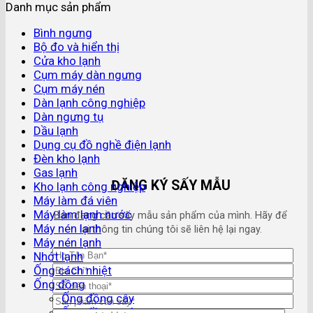
Danh mục sản phẩm
Bình ngưng
Bộ đo và hiển thị
Cửa kho lạnh
Cụm máy dàn ngưng
Cụm máy nén
Dàn lạnh công nghiệp
Dàn ngưng tụ
Dầu lạnh
Dụng cụ đồ nghề điện lạnh
Đèn kho lạnh
Gas lạnh
ĐĂNG KÝ SẤY MẪU
Kho lạnh công nghiệp
Máy làm đá viên
Máy làm lạnh nước
Bạn đang cần sấy mẫu sản phẩm của mình. Hãy để
Máy nén lạnh
lại thông tin chúng tôi sẽ liên hệ lại ngay.
Máy nén lạnh
Nhớt lạnh
Ống cách nhiệt
Ống đồng
Ống đồng cây
Ống đồng cuộn