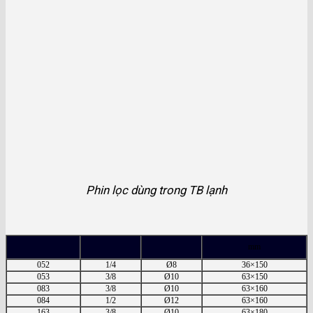
Phin lọc dùng trong TB lạnh
mm
052
1/4
Ø8
36×150
053
3/8
Ø10
63×150
083
3/8
Ø10
63×160
084
1/2
Ø12
63×160
163
3/8
Ø10
63×180