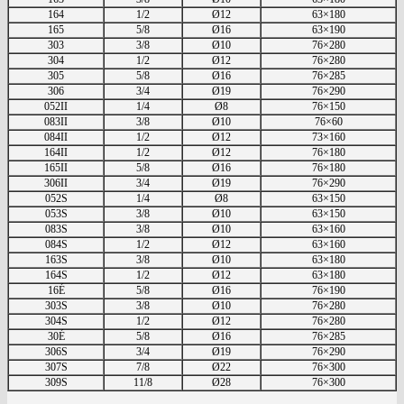
164
1/2
Ø12
63×180
165
5/8
Ø16
63×190
303
3/8
Ø10
76×280
304
1/2
Ø12
76×280
305
5/8
Ø16
76×285
306
3/4
Ø19
76×290
052II
1/4
Ø8
76×150
083II
3/8
Ø10
76×60
084II
1/2
Ø12
73×160
164II
1/2
Ø12
76×180
165II
5/8
Ø16
76×180
306II
3/4
Ø19
76×290
052S
1/4
Ø8
63×150
053S
3/8
Ø10
63×150
083S
3/8
Ø10
63×160
084S
1/2
Ø12
63×160
163S
3/8
Ø10
63×180
164S
1/2
Ø12
63×180
16É
5/8
Ø16
76×190
303S
3/8
Ø10
76×280
304S
1/2
Ø12
76×280
30É
5/8
Ø16
76×285
306S
3/4
Ø19
76×290
307S
7/8
Ø22
76×300
309S
11/8
Ø28
76×300