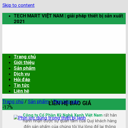
Skip to content
TECH MART VIỆT NAM | giải pháp thiết bị sản xuất
2021
Trang chủ
Giới thiệu
Sản phẩm
Dịch vụ
Hỏi đáp
Tin tức
Liên hệ
Trang chủ
/
Sản phẩm
/
Phin lọc gas
LIÊN HỆ BÁO GIÁ
-17%
Công ty Cổ Phần Kỹ Nghệ Xanh Việt Nam
rất hân
hạnh nhận được sự quan tâm của Quý khách hàng
đến sản phẩm của chúng tôi.Vui lòng để lại thông