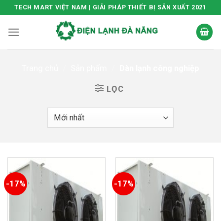
Skip
TECH MART VIỆT NAM | GIẢI PHÁP THIẾT BỊ SẢN XUẤT 2021
to
content
Trang chủ
/
Sản phẩm
/
Dàn lạnh công nghiệp
LỌC
-17%
-17%