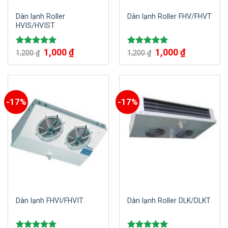
Dàn lạnh Roller
Dàn lạnh Roller FHV/FHVT
HVIS/HVIST
1,000
₫
1,000
₫
Được xếp
Được xếp
1,200
₫
1,200
₫
hạng
5.00
hạng
5.00
5 sao
5 sao
-17%
-17%
Dàn lạnh FHVI/FHVIT
Dàn lạnh Roller DLK/DLKT