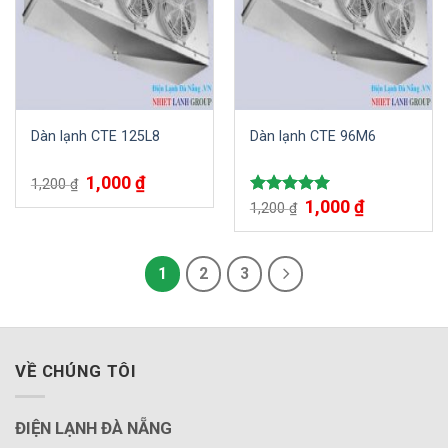
Dàn lạnh CTE 125L8
Dàn lạnh CTE 96M6
1,000
₫
1,200
₫
1,000
₫
Được xếp
1,200
₫
hạng
5.00
5 sao
1
2
3
VỀ CHÚNG TÔI
ĐIỆN LẠNH ĐÀ NẴNG