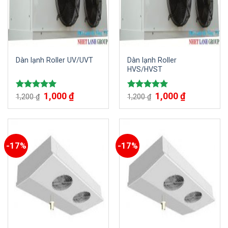
Dàn lạnh Roller UV/UVT
Dàn lạnh Roller
HVS/HVST
1,000
₫
1,000
₫
Được xếp
Được xếp
1,200
₫
1,200
₫
hạng
5.00
hạng
5.00
5 sao
5 sao
-17%
-17%