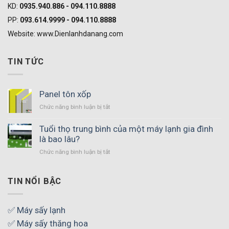
KD:
0935.940.886 - 094.110.8888
PP:
093.614.9999 - 094.110.8888
Website: www.Dienlanhdanang.com
TIN TỨC
Panel tôn xốp
Chức năng bình luận bị tắt
ở
Panel
tôn
Tuổi thọ trung bình của một máy lạnh gia đình
xốp
là bao lâu?
Chức năng bình luận bị tắt
ở
Tuổi
thọ
trung
TIN NỔI BẬC
bình
của
một
✅ Máy sấy lạnh
máy
✅ Máy sấy thăng hoa
lạnh