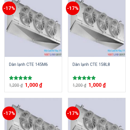
-17%
-17%
Dàn lạnh CTE 145M6
Dàn lạnh CTE 158L8
1,000
₫
1,000
₫
Được xếp
Được xếp
1,200
₫
1,200
₫
hạng
5.00
hạng
5.00
5 sao
5 sao
-17%
-17%