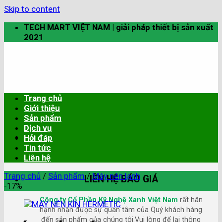
Skip to content
TECH MART VIỆT NAM | giải pháp thiết bị sản xuất
2021
Trang chủ
Giới thiệu
Sản phẩm
Dịch vụ
Hỏi đáp
Tin tức
Liên hệ
Trang chủ
/
Sản phẩm
/
Máy nén lạnh
LIÊN HỆ BÁO GIÁ
-17%
Công ty Cổ Phần Kỹ Nghệ Xanh Việt Nam
rất hân
hạnh nhận được sự quan tâm của Quý khách hàng
đến sản phẩm của chúng tôi.Vui lòng để lại thông