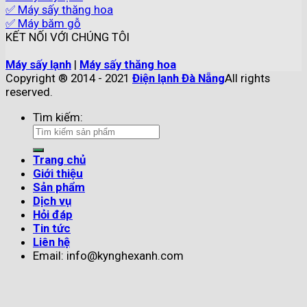
✅ Máy sấy thăng hoa
✅ Máy băm gỗ
KẾT NỐI VỚI CHÚNG TÔI
Máy sấy lạnh
|
Máy sấy thăng hoa
Copyright ® 2014 - 2021
Điện lạnh Đà Nẵng
All rights
reserved.
Tìm kiếm:
Trang chủ
Giới thiệu
Sản phẩm
Dịch vụ
Hỏi đáp
Tin tức
Liên hệ
Email: info@kynghexanh.com