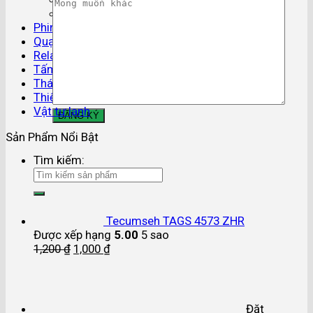
Phụ kiện ống đồng
Phin lọc gas
Quạt dàn lạnh
Relay áp suất
Tấm cách nhiệt
Tháp giải nhiệt
Thiết bị điều khiển
Vật tư lạnh
Sản Phẩm Nổi Bật
Tìm kiếm:
Tecumseh TAGS 4573 ZHR
Được xếp hạng
5.00
5 sao
1,200
₫
1,000
₫
Đặt