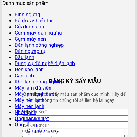
Danh mục sản phẩm
Bình ngưng
Bộ đo và hiển thị
Cửa kho lạnh
Cụm máy dàn ngưng
Cụm máy nén
Dàn lạnh công nghiệp
Dàn ngưng tụ
Dầu lạnh
Dụng cụ đồ nghề điện lạnh
Đèn kho lạnh
Gas lạnh
ĐĂNG KÝ SẤY MẪU
Kho lạnh công nghiệp
Máy làm đá viên
Máy làm lạnh nước
Bạn đang cần sấy mẫu sản phẩm của mình. Hãy để
Máy nén lạnh
lại thông tin chúng tôi sẽ liên hệ lại ngay.
Máy nén lạnh
Nhớt lạnh
Ống cách nhiệt
Ống đồng
Ống đồng cây
Ống đồng cuộn