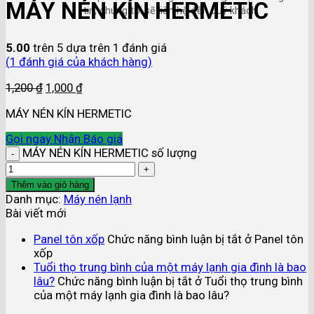
MÁY NÉN KÍN HERMETIC
tin, chúng tôi sẽ liên hệ đến quý khách.
5.00
trên 5 dựa trên
1
đánh giá
(
1
đánh giá của khách hàng)
1,200
₫
1,000
₫
MÁY NÉN KÍN HERMETIC
Gọi ngay
Nhận Báo giá
MÁY NÉN KÍN HERMETIC số lượng
Thêm vào giỏ hàng
Danh mục:
Máy nén lạnh
Bài viết mới
Panel tôn xốp
Chức năng bình luận bị tắt
ở Panel tôn
xốp
Tuổi thọ trung bình của một máy lạnh gia đình là bao
lâu?
Chức năng bình luận bị tắt
ở Tuổi thọ trung bình
của một máy lạnh gia đình là bao lâu?