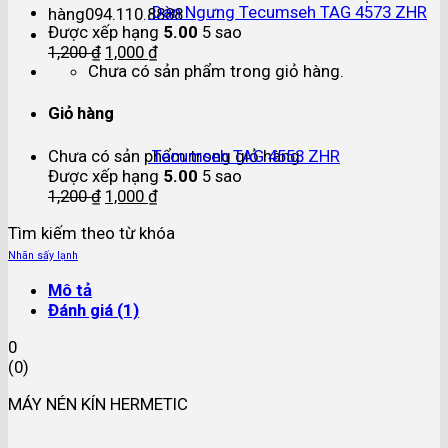
Dàn Ngưng Tecumseh TAG 4573 ZHR
hàng
094.110.8888
Được xếp hạng
5.00
5 sao
1,200
₫
1,000
₫
Chưa có sản phẩm trong giỏ hàng.
Giỏ hàng
Chưa có sản phẩm trong giỏ hàng.
Tecumseh TAG 4553 ZHR
Được xếp hạng
5.00
5 sao
1,200
₫
1,000
₫
Tìm kiếm theo từ khóa
Nhãn sấy lạnh
Mô tả
Đánh giá (1)
0
(
0
)
MÁY NÉN KÍN HERMETIC