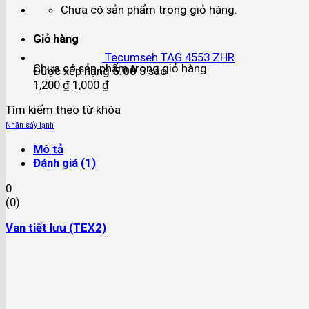
Chưa có sản phẩm trong giỏ hàng.
Giỏ hàng
Tecumseh TAG 4553 ZHR
Chưa có sản phẩm trong giỏ hàng.
Được xếp hạng
5.00
5 sao
1,200
₫
1,000
₫
Tìm kiếm theo từ khóa
Nhãn sấy lạnh
Mô tả
Đánh giá (1)
0
(
0
)
Van tiết lưu (TEX2)