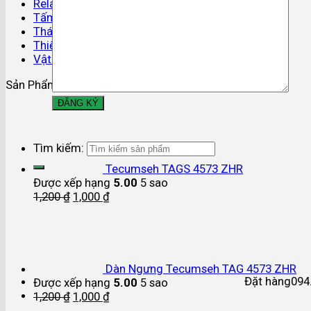
Relay áp suất
Tấm cách nhiệt
Tháp giải nhiệt
Thiết bị điều khiển
Vật tư lạnh
Sản Phẩm Nổi Bật
Tìm kiếm:
Tecumseh TAGS 4573 ZHR
Được xếp hạng
5.00
5 sao
1,200
₫
1,000
₫
Dàn Ngưng Tecumseh TAG 4573 ZHR
Đặt hàng
094
Được xếp hạng
5.00
5 sao
1,200
₫
1,000
₫