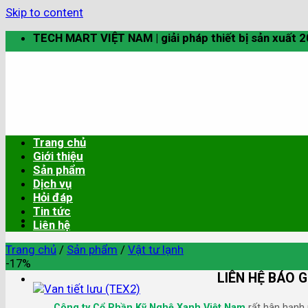
Skip to content
TECH MART VIỆT NAM | giải pháp thiết bị sản xuất 
Trang chủ
Giới thiệu
Sản phẩm
Dịch vụ
Hỏi đáp
Tin tức
Liên hệ
Trang chủ
/
Sản phẩm
/
Vật tư lạnh
-17%
LIÊN HỆ BÁO G
Công ty Cổ Phần Kỹ Nghệ Xanh Việt Nam
rất hân hạnh