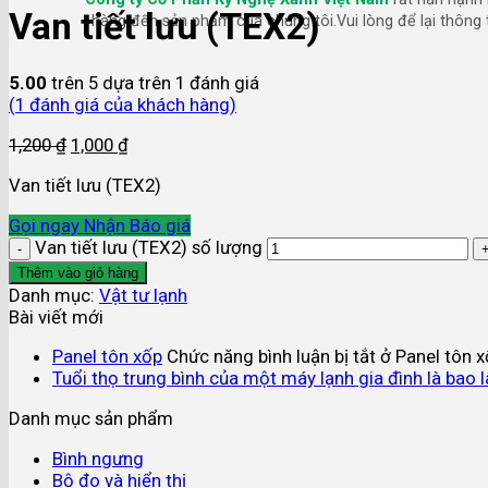
Van tiết lưu (TEX2)
hàng đến sản phẩm của chúng tôi.Vui lòng để lại thông t
5.00
trên 5 dựa trên
1
đánh giá
(
1
đánh giá của khách hàng)
1,200
₫
1,000
₫
Van tiết lưu (TEX2)
Gọi ngay
Nhận Báo giá
Van tiết lưu (TEX2) số lượng
Thêm vào giỏ hàng
Danh mục:
Vật tư lạnh
Bài viết mới
Panel tôn xốp
Chức năng bình luận bị tắt
ở Panel tôn 
Tuổi thọ trung bình của một máy lạnh gia đình là bao 
Danh mục sản phẩm
Bình ngưng
Bộ đo và hiển thị