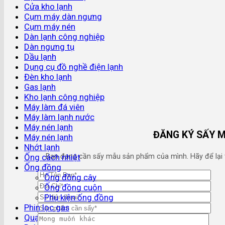
Cửa kho lạnh
Cụm máy dàn ngưng
Cụm máy nén
Dàn lạnh công nghiệp
Dàn ngưng tụ
Dầu lạnh
Dụng cụ đồ nghề điện lạnh
Đèn kho lạnh
Gas lạnh
Kho lạnh công nghiệp
Máy làm đá viên
Máy làm lạnh nước
Máy nén lạnh
ĐĂNG KÝ SẤY 
Máy nén lạnh
Nhớt lạnh
Bạn đang cần sấy mẫu sản phẩm của mình. Hãy để lại thô
Ống cách nhiệt
Ống đồng
Ống đồng cây
Ống đồng cuộn
Phụ kiện ống đồng
Phin lọc gas
Quạt dàn lạnh