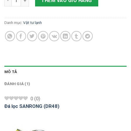
THÊM VÀO GIỎ HÀNG
Danh mục:
Vật tư lạnh
MÔ TẢ
ĐÁNH GIÁ (1)
0
(
0
)
Đá lọc SANRONG (DR48)