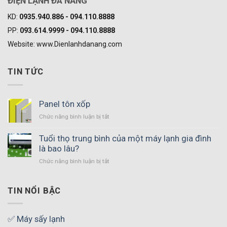
ĐIỆN LẠNH ĐÀ NẴNG
KD:
0935.940.886 - 094.110.8888
PP:
093.614.9999 - 094.110.8888
Website: www.Dienlanhdanang.com
TIN TỨC
Panel tôn xốp
Chức năng bình luận bị tắt
ở
Panel
tôn
Tuổi thọ trung bình của một máy lạnh gia đình
xốp
là bao lâu?
Chức năng bình luận bị tắt
ở
Tuổi
thọ
trung
TIN NỔI BẬC
bình
của
một
✅ Máy sấy lạnh
máy