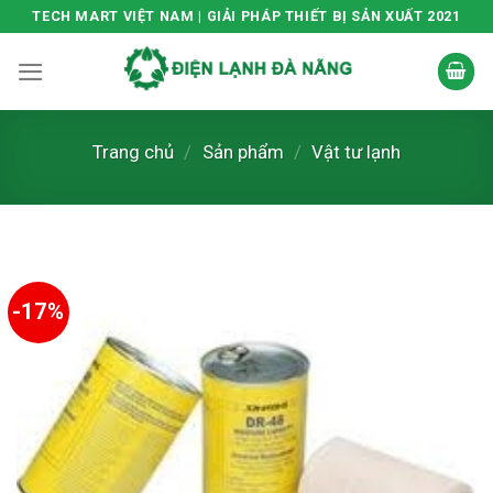
Skip
TECH MART VIỆT NAM | GIẢI PHÁP THIẾT BỊ SẢN XUẤT 2021
to
content
Trang chủ
/
Sản phẩm
/
Vật tư lạnh
-17%