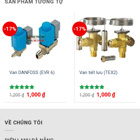
SẢN PHẨM TƯƠNG TỰ
-17%
-17%
Van DANFOSS (EVR 6)
Van tiết lưu (TEX2)
1,000
₫
1,000
₫
Được xếp
Được xếp
1,200
₫
1,200
₫
hạng
5.00
hạng
5.00
5 sao
5 sao
VỀ CHÚNG TÔI