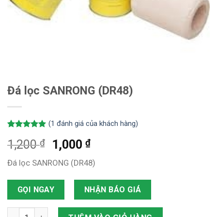
Đá lọc SANRONG (DR48)
(
1
đánh giá của khách hàng)
5.00
1
trên 5
₫
₫
1,200
1,000
dựa trên
đánh giá
Đá lọc SANRONG (DR48)
GỌI NGAY
NHẬN BÁO GIÁ
Đá lọc SANRONG (DR48) số lượng