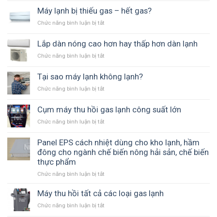
Tuổi
thọ
Máy lạnh bị thiếu gas – hết gas?
trung
Chức năng bình luận bị tắt
ở
bình
Máy
của
lạnh
Lắp dàn nóng cao hơn hay thấp hơn dàn lạnh
một
bị
máy
Chức năng bình luận bị tắt
ở
thiếu
lạnh
Lắp
gas
gia
dàn
Tại sao máy lạnh không lạnh?
–
đình
nóng
hết
là
Chức năng bình luận bị tắt
ở
cao
gas?
bao
Tại
hơn
lâu?
sao
Cụm máy thu hồi gas lạnh công suất lớn
hay
máy
thấp
Chức năng bình luận bị tắt
ở
lạnh
hơn
Cụm
không
dàn
máy
Panel EPS cách nhiệt dùng cho kho lạnh, hầm
lạnh?
lạnh
thu
đông cho ngành chế biến nông hải sản, chế biến
hồi
thực phẩm
gas
Chức năng bình luận bị tắt
lạnh
ở
công
Panel
suất
EPS
Máy thu hồi tất cả các loại gas lạnh
lớn
cách
Chức năng bình luận bị tắt
ở
nhiệt
Máy