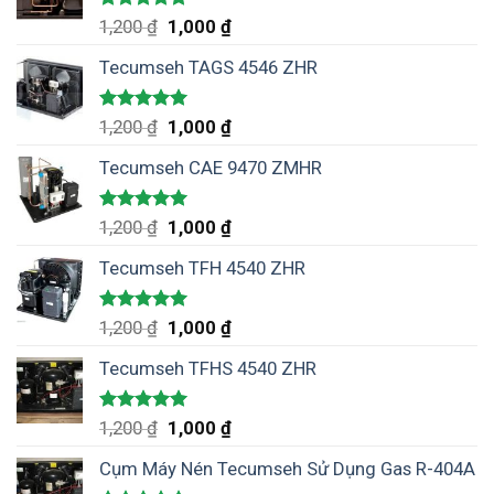
Được xếp
1,200
₫
1,000
₫
hạng
5.00
5 sao
Tecumseh TAGS 4546 ZHR
Được xếp
1,200
₫
1,000
₫
hạng
5.00
5 sao
Tecumseh CAE 9470 ZMHR
Được xếp
1,200
₫
1,000
₫
hạng
5.00
5 sao
Tecumseh TFH 4540 ZHR
Được xếp
1,200
₫
1,000
₫
hạng
5.00
5 sao
Tecumseh TFHS 4540 ZHR
Được xếp
1,200
₫
1,000
₫
hạng
5.00
5 sao
Cụm Máy Nén Tecumseh Sử Dụng Gas R-404A