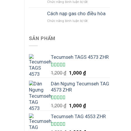
Chức năng bình luận bị tắt
ở
cả
đông
Sạc
các
cho
gas
Cách nạp gas cho điều hòa
loại
ngành
410A
gas
chế
Chức năng bình luận bị tắt
ở
như
lạnh
biến
Cách
thế
nông
nạp
nào
hải
gas
SẢN PHẨM
cho
sản,
cho
đúng?
chế
điều
biến
hòa
Tecumseh TAGS 4573 ZHR
thực
phẩm
Được xếp
1,200
₫
1,000
₫
hạng
5.00
5
sao
Dàn Ngưng Tecumseh TAG
4573 ZHR
Được xếp
1,200
₫
1,000
₫
hạng
5.00
5
sao
Tecumseh TAG 4553 ZHR