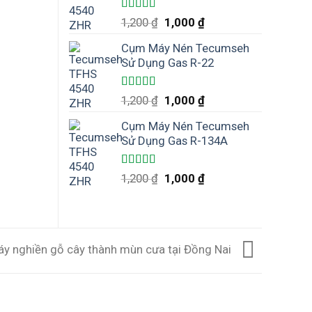
Được xếp
1,200
₫
1,000
₫
hạng
5.00
5
sao
Cụm Máy Nén Tecumseh
Sử Dụng Gas R-22
Được xếp
1,200
₫
1,000
₫
hạng
5.00
5
sao
Cụm Máy Nén Tecumseh
Sử Dụng Gas R-134A
Được xếp
1,200
₫
1,000
₫
hạng
5.00
5
sao
áy nghiền gỗ cây thành mùn cưa tại Đồng Nai