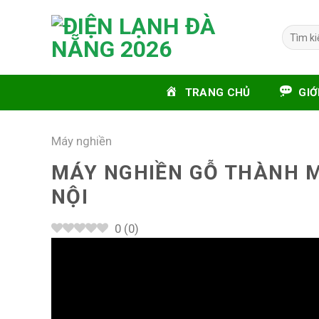
Skip
to
Tìm
content
kiếm:
TRANG CHỦ
GIỚ
Máy nghiền
MÁY NGHIỀN GỖ THÀNH M
NỘI
0
(
0
)