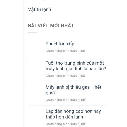
Vật tư lạnh
BÀI VIẾT MỚI NHẤT
Panel tôn xốp
Chức năng bình luận bị tắt
ở
Panel
tôn
Tuổi thọ trung bình của một
xốp
máy lạnh gia đình là bao lâu?
Chức năng bình luận bị tắt
ở
Tuổi
thọ
Máy lạnh bị thiếu gas – hết
trung
gas?
bình
Chức năng bình luận bị tắt
ở
của
Máy
một
lạnh
Lắp dàn nóng cao hơn hay
máy
bị
thấp hơn dàn lạnh
lạnh
thiếu
gia
Chức năng bình luận bị tắt
ở
gas
đình