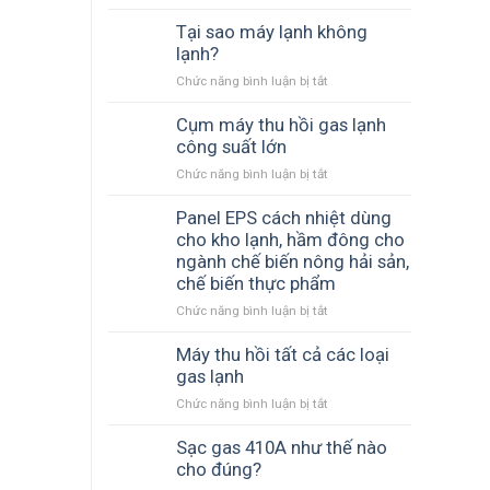
Lắp
–
là
dàn
Tại sao máy lạnh không
hết
bao
nóng
lạnh?
gas?
lâu?
cao
Chức năng bình luận bị tắt
ở
hơn
Tại
hay
sao
Cụm máy thu hồi gas lạnh
thấp
máy
công suất lớn
hơn
lạnh
dàn
Chức năng bình luận bị tắt
ở
không
lạnh
Cụm
lạnh?
máy
Panel EPS cách nhiệt dùng
thu
cho kho lạnh, hầm đông cho
hồi
ngành chế biến nông hải sản,
gas
chế biến thực phẩm
lạnh
Chức năng bình luận bị tắt
ở
công
Panel
suất
EPS
Máy thu hồi tất cả các loại
lớn
cách
gas lạnh
nhiệt
Chức năng bình luận bị tắt
ở
dùng
Máy
cho
thu
Sạc gas 410A như thế nào
kho
hồi
cho đúng?
lạnh,
tất
hầm