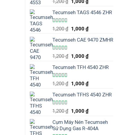
Được xếp
1,200
₫
1,000
₫
hạng
5.00
5
sao
Tecumseh TAGS 4546 ZHR
Được xếp
1,200
₫
1,000
₫
hạng
5.00
5
sao
Tecumseh CAE 9470 ZMHR
Được xếp
1,200
₫
1,000
₫
hạng
5.00
5
sao
Tecumseh TFH 4540 ZHR
Được xếp
1,200
₫
1,000
₫
hạng
5.00
5
sao
Tecumseh TFHS 4540 ZHR
Được xếp
1,200
₫
1,000
₫
hạng
5.00
5
sao
Cụm Máy Nén Tecumseh
Sử Dụng Gas R-404A