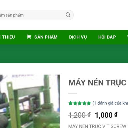
I THIỆU
SẢN PHẨM
DỊCH VỤ
HỎI ĐÁP
MÁY NÉN TRỤC
(
1
đánh giá của kh
5.00
1
trên 5
₫
₫
1,200
1,000
dựa trên
đánh giá
MÁY NÉN TRỤC VÍT SCRE