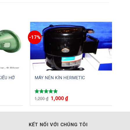
-17%
-17
KIỂU HỞ
MÁY NÉN KÍN HERMETIC
Cụ
1,000
₫
Được xếp
Đư
1,200
₫
1,
hạng
5.00
hạ
5 sao
5 
KẾT NỐI VỚI CHÚNG TÔI