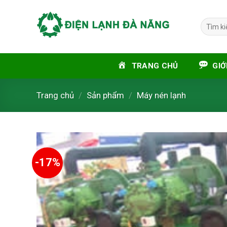
Skip
to
Tìm
content
kiếm:
TRANG CHỦ
GIỚ
Trang chủ
/
Sản phẩm
/
Máy nén lạnh
-17%