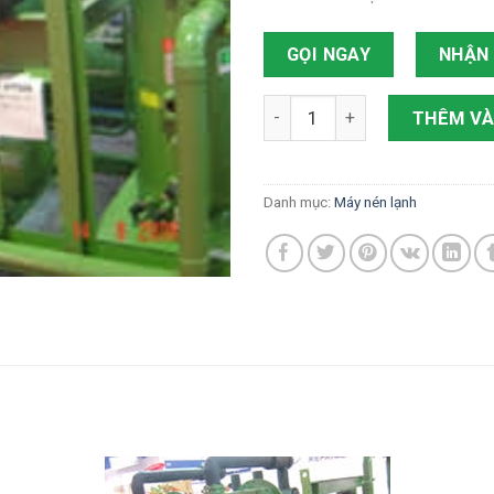
GỌI NGAY
NHẬN 
MÁY NÉN TRỤC VÍT SCREW 
THÊM VÀ
Danh mục:
Máy nén lạnh