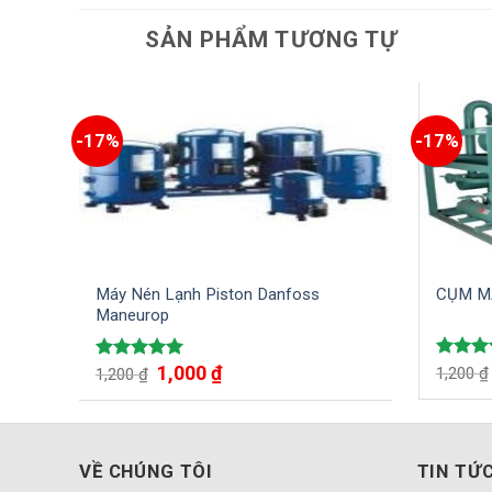
SẢN PHẨM TƯƠNG TỰ
-17%
-17%
Máy Nén Lạnh Piston Danfoss
CỤM M
Maneurop
1,000
₫
Được x
Được xếp
1,200
₫
1,200
₫
hạng
5
hạng
5.00
5 sao
5 sao
VỀ CHÚNG TÔI
TIN TỨ