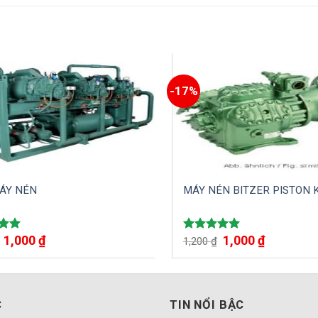
-17%
ÁY NÉN
MÁY NÉN BITZER PISTON 
1,000
₫
1,000
₫
ếp
Được xếp
1,200
₫
.00
hạng
5.00
5 sao
C
TIN NỔI BẬC