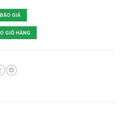
BÁO GIÁ
COMPRESSOR số lượng
O GIỎ HÀNG