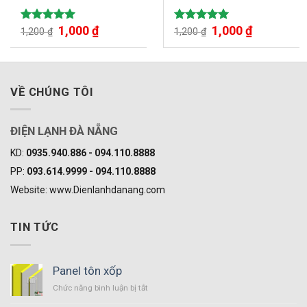
1,000
₫
1,000
₫
Được xếp
Được xếp
1,200
₫
1,200
₫
hạng
5.00
hạng
5.00
5 sao
5 sao
VỀ CHÚNG TÔI
ĐIỆN LẠNH ĐÀ NẴNG
KD:
0935.940.886 - 094.110.8888
PP:
093.614.9999 - 094.110.8888
Website: www.Dienlanhdanang.com
TIN TỨC
Panel tôn xốp
Chức năng bình luận bị tắt
ở
Panel