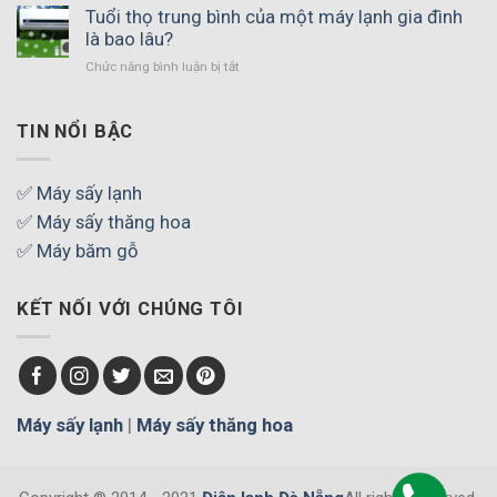
tôn
Tuổi thọ trung bình của một máy lạnh gia đình
xốp
là bao lâu?
Chức năng bình luận bị tắt
ở
Tuổi
thọ
trung
TIN NỔI BẬC
bình
của
một
✅ Máy sấy lạnh
máy
✅ Máy sấy thăng hoa
lạnh
gia
✅ Máy băm gỗ
đình
là
KẾT NỐI VỚI CHÚNG TÔI
bao
lâu?
Máy sấy lạnh
|
Máy sấy thăng hoa