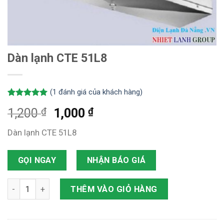
Dàn lạnh CTE 51L8
(
1
đánh giá của khách hàng)
5.00
1
trên 5
₫
₫
1,200
1,000
dựa trên
đánh giá
Dàn lạnh CTE 51L8
GỌI NGAY
NHẬN BÁO GIÁ
Dàn lạnh CTE 51L8 số lượng
THÊM VÀO GIỎ HÀNG