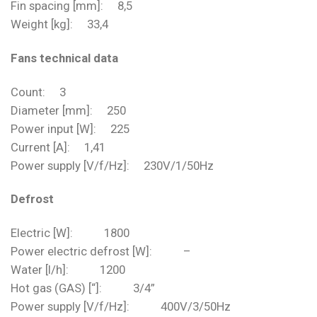
Fin spacing [mm]: 8,5
Weight [kg]: 33,4
Fans technical data
Count: 3
Diameter [mm]: 250
Power input [W]: 225
Current [A]: 1,41
Power supply [V/f/Hz]: 230V/1/50Hz
Defrost
Electric [W]: 1800
Power electric defrost [W]: –
Water [l/h]: 1200
Hot gas (GAS) [“]: 3/4”
Power supply [V/f/Hz]: 400V/3/50Hz