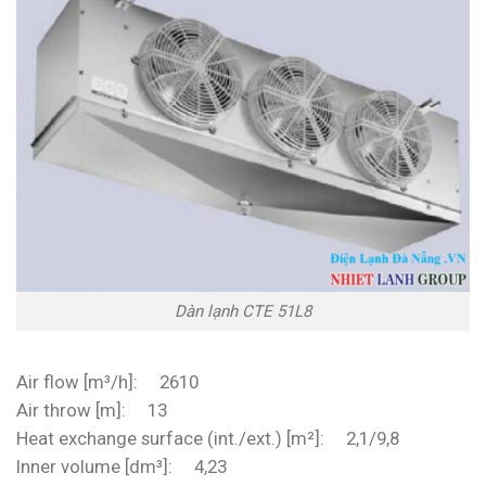
Dàn lạnh CTE 51L8
Air flow [m³/h]: 2610
Air throw [m]: 13
Heat exchange surface (int./ext.) [m²]: 2,1/9,8
Inner volume [dm³]: 4,23