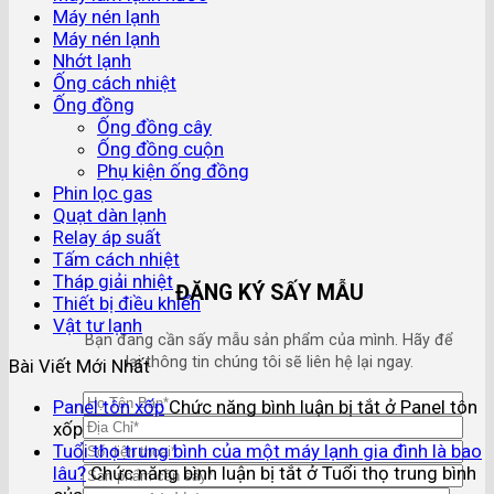
Máy nén lạnh
Máy nén lạnh
Nhớt lạnh
Ống cách nhiệt
Ống đồng
Ống đồng cây
Ống đồng cuộn
Phụ kiện ống đồng
Phin lọc gas
Quạt dàn lạnh
Relay áp suất
Tấm cách nhiệt
Tháp giải nhiệt
ĐĂNG KÝ SẤY MẪU
Thiết bị điều khiển
Vật tư lạnh
Bạn đang cần sấy mẫu sản phẩm của mình. Hãy để
lại thông tin chúng tôi sẽ liên hệ lại ngay.
Bài Viết Mới Nhất
Panel tôn xốp
Chức năng bình luận bị tắt
ở Panel tôn
xốp
Tuổi thọ trung bình của một máy lạnh gia đình là bao
lâu?
Chức năng bình luận bị tắt
ở Tuổi thọ trung bình