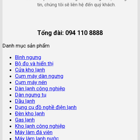
tin, chúng tôi sẽ liên hệ đến quý khách.
Tổng đài: 094 110 8888
Danh mục sản phẩm
Bình ngưng
Bộ đo và hiển thị
Cửa kho lạnh
Cụm máy dàn ngưng
Cụm máy nén
Dàn lạnh công nghiệp
Dàn ngưng tụ
Dầu lạnh
Dụng cụ đồ nghề điện lạnh
Đèn kho lạnh
Gas lạnh
Kho lạnh công nghiệp
Máy làm đá viên
Máy làm lạnh nước