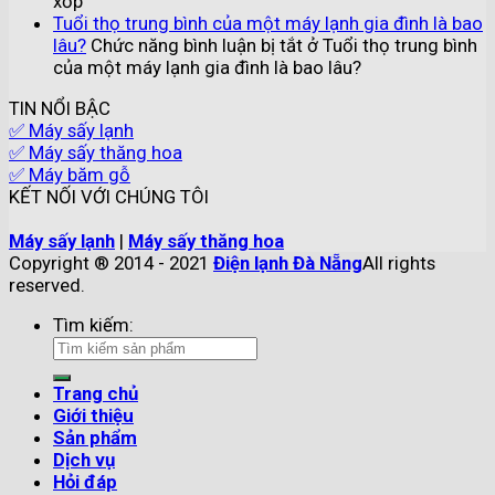
xốp
Tuổi thọ trung bình của một máy lạnh gia đình là bao
lâu?
Chức năng bình luận bị tắt
ở Tuổi thọ trung bình
của một máy lạnh gia đình là bao lâu?
TIN NỔI BẬC
✅ Máy sấy lạnh
✅ Máy sấy thăng hoa
✅ Máy băm gỗ
KẾT NỐI VỚI CHÚNG TÔI
Máy sấy lạnh
|
Máy sấy thăng hoa
Copyright ® 2014 - 2021
Điện lạnh Đà Nẵng
All rights
reserved.
Tìm kiếm:
Trang chủ
Giới thiệu
Sản phẩm
Dịch vụ
Hỏi đáp