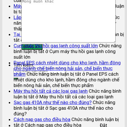
của một máy lạnh gia đình là bao lâu?
Máy lạnh bị thiếu gas – hết gas?
Chức năng bình luận
bị tắt
ở Máy lạnh bị thiếu gas – hết gas?
Lắp dàn nóng cao hơn hay thấp hơn dàn lạnh
Chức
năng bình luận bị tắt
ở Lắp dàn nóng cao hơn hay
thấp hơn dàn lạnh
Tại sao máy lạnh không lạnh?
Chức năng bình luận bị
tắt
ở Tại sao máy lạnh không lạnh?
Cụm máy thu hồi gas lạnh công suất lớn
Chức năng
bình luận bị tắt
ở Cụm máy thu hồi gas lạnh công
suất lớn
Panel EPS cách nhiệt dùng cho kho lạnh, hầm đông
Tìm kiếm:
cho ngành chế biến nông hải sản, chế biến thực
phẩm
Chức năng bình luận bị tắt
ở Panel EPS cách
nhiệt dùng cho kho lạnh, hầm đông cho ngành chế
biến nông hải sản, chế biến thực phẩm
Máy thu hồi tất cả các loại gas lạnh
Chức năng bình
luận bị tắt
ở Máy thu hồi tất cả các loại gas lạnh
Sạc gas 410A như thế nào cho đúng?
Chức năng
bình luận bị tắt
ở Sạc gas 410A như thế nào cho
đúng?
Cách nạp gas cho điều hòa
Chức năng bình luận bị
tắt
ở Cách nạp gas cho điều hòa
Đặt