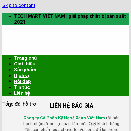
Skip to content
TECH MART VIỆT NAM | giải pháp thiết bị sản xuất
2021
Trang chủ
Giới thiệu
Sản phẩm
Dịch vụ
Hỏi đáp
Tin tức
Liên hệ
Tổng đài hỗ trợ
LIÊN HỆ BÁO GIÁ
Công ty Cổ Phần Kỹ Nghệ Xanh Việt Nam
rất hân
hạnh nhận được sự quan tâm của Quý khách hàng
đến sản phẩm của chúng tôi.Vui lòng để lại thông