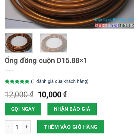
Ống đồng cuộn D15.88×1
(
1
đánh giá của khách hàng)
5.00
1
trên 5
₫
₫
12,000
10,000
dựa trên
đánh giá
GỌI NGAY
NHẬN BÁO GIÁ
Ống đồng cuộn D15.88x1 số lượng
THÊM VÀO GIỎ HÀNG