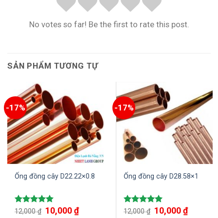
No votes so far! Be the first to rate this post.
SẢN PHẨM TƯƠNG TỰ
-17%
-17%
Ống đồng cây D22.22×0.8
Ống đồng cây D28.58×1
10,000
₫
10,000
₫
Được xếp
Được xếp
12,000
₫
12,000
₫
hạng
5.00
hạng
5.00