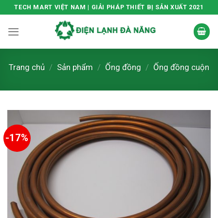
Skip
TECH MART VIỆT NAM | GIẢI PHÁP THIẾT BỊ SẢN XUẤT 2021
to
content
Trang chủ
/
Sản phẩm
/
Ống đồng
/
Ống đồng cuộn
-17%