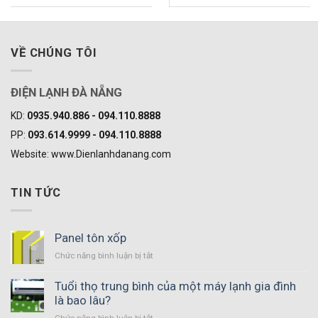
5 sao
5 sao
VỀ CHÚNG TÔI
ĐIỆN LẠNH ĐÀ NẴNG
KD:
0935.940.886 - 094.110.8888
PP:
093.614.9999 - 094.110.8888
Website: www.Dienlanhdanang.com
TIN TỨC
Panel tôn xốp
Chức năng bình luận bị tắt
ở
Panel
tôn
Tuổi thọ trung bình của một máy lạnh gia đình
xốp
là bao lâu?
Chức năng bình luận bị tắt
ở