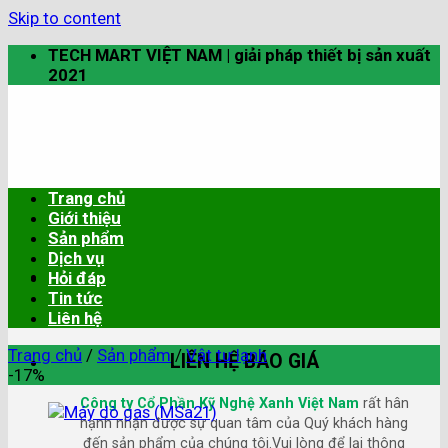
Skip to content
TECH MART VIỆT NAM | giải pháp thiết bị sản xuất
2021
Trang chủ
Giới thiệu
Sản phẩm
Dịch vụ
Hỏi đáp
Tin tức
Liên hệ
Trang chủ
/
Sản phẩm
/
Vật tư lạnh
LIÊN HỆ BÁO GIÁ
-17%
Công ty Cổ Phần Kỹ Nghệ Xanh Việt Nam
rất hân
hạnh nhận được sự quan tâm của Quý khách hàng
đến sản phẩm của chúng tôi.Vui lòng để lại thông