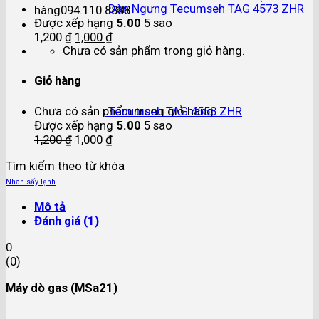
Dàn Ngưng Tecumseh TAG 4573 ZHR
hàng
094.110.8888
Được xếp hạng
5.00
5 sao
1,200
₫
1,000
₫
Chưa có sản phẩm trong giỏ hàng.
Giỏ hàng
Chưa có sản phẩm trong giỏ hàng.
Tecumseh TAG 4553 ZHR
Được xếp hạng
5.00
5 sao
1,200
₫
1,000
₫
Tìm kiếm theo từ khóa
Nhãn sấy lạnh
Mô tả
Đánh giá (1)
0
(
0
)
Máy dò gas (MSa21)