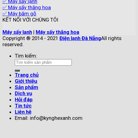
✅ Máy sấy lạnh
✅ Máy sấy thăng hoa
✅ Máy băm gỗ
KẾT NỐI VỚI CHÚNG TÔI
Máy sấy lạnh
|
Máy sấy thăng hoa
Copyright ® 2014 - 2021
Điện lạnh Đà Nẵng
All rights
reserved.
Tìm kiếm:
Trang chủ
Giới thiệu
Sản phẩm
Dịch vụ
Hỏi đáp
Tin tức
Liên hệ
Email: info@kynghexanh.com