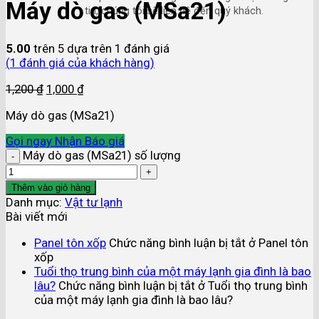
Máy dò gas (MSa21)
tin, chúng tôi sẽ liên hệ đến quý khách.
5.00
trên 5 dựa trên
1
đánh giá
(
1
đánh giá của khách hàng)
1,200
₫
1,000
₫
Máy dò gas (MSa21)
Gọi ngay
Nhận Báo giá
Máy dò gas (MSa21) số lượng
Thêm vào giỏ hàng
Danh mục:
Vật tư lạnh
Bài viết mới
Panel tôn xốp
Chức năng bình luận bị tắt
ở Panel tôn
xốp
Tuổi thọ trung bình của một máy lạnh gia đình là bao
lâu?
Chức năng bình luận bị tắt
ở Tuổi thọ trung bình
của một máy lạnh gia đình là bao lâu?