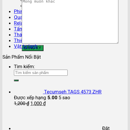
Phụ kiện ống đồng
Phin lọc gas
Quạt dàn lạnh
Relay áp suất
Tấm cách nhiệt
Tháp giải nhiệt
Thiết bị điều khiển
Vật tư lạnh
Sản Phẩm Nổi Bật
Tìm kiếm:
Tecumseh TAGS 4573 ZHR
Được xếp hạng
5.00
5 sao
1,200
₫
1,000
₫
Đặt