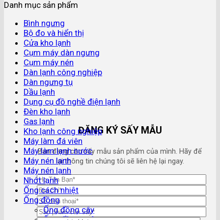
Danh mục sản phẩm
Bình ngưng
Bộ đo và hiển thị
Cửa kho lạnh
Cụm máy dàn ngưng
Cụm máy nén
Dàn lạnh công nghiệp
Dàn ngưng tụ
Dầu lạnh
Dụng cụ đồ nghề điện lạnh
Đèn kho lạnh
Gas lạnh
ĐĂNG KÝ SẤY MẪU
Kho lạnh công nghiệp
Máy làm đá viên
Máy làm lạnh nước
Bạn đang cần sấy mẫu sản phẩm của mình. Hãy để
Máy nén lạnh
lại thông tin chúng tôi sẽ liên hệ lại ngay.
Máy nén lạnh
Nhớt lạnh
Ống cách nhiệt
Ống đồng
Ống đồng cây
Ống đồng cuộn