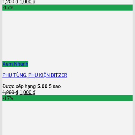
1,200
₫
1,000
₫
-17%
Xem Nhanh
PHỤ TÙNG, PHỤ KIỆN BITZER
Được xếp hạng
5.00
5 sao
1,200
₫
1,000
₫
-17%