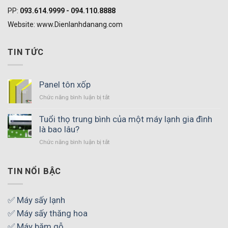
PP:
093.614.9999 - 094.110.8888
Website: www.Dienlanhdanang.com
TIN TỨC
Panel tôn xốp
Chức năng bình luận bị tắt
ở
Panel
tôn
Tuổi thọ trung bình của một máy lạnh gia đình
xốp
là bao lâu?
Chức năng bình luận bị tắt
ở
Tuổi
thọ
trung
TIN NỔI BẬC
bình
của
một
✅ Máy sấy lạnh
máy
✅ Máy sấy thăng hoa
lạnh
gia
✅ Máy băm gỗ