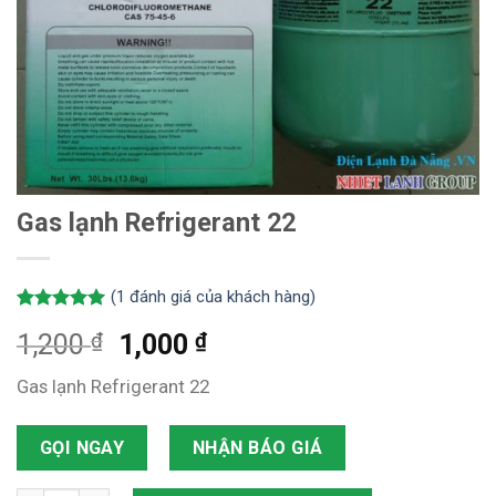
Gas lạnh Refrigerant 22
(
1
đánh giá của khách hàng)
5.00
1
trên 5
₫
₫
1,200
1,000
dựa trên
đánh giá
Gas lạnh Refrigerant 22
GỌI NGAY
NHẬN BÁO GIÁ