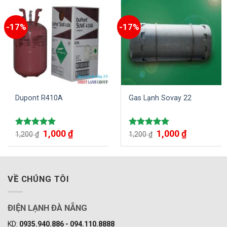
-17%
-17%
Dupont R410A
Gas Lạnh Sovay 22
1,000
₫
1,000
₫
Được xếp
Được xếp
1,200
₫
1,200
₫
hạng
5.00
hạng
5.00
5 sao
5 sao
VỀ CHÚNG TÔI
ĐIỆN LẠNH ĐÀ NẴNG
KD:
0935.940.886 - 094.110.8888